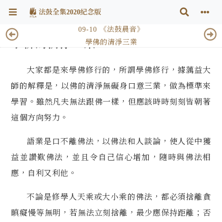
法鼓全集2020紀念版
09-10 《法鼓晨音》
學佛的清淨三業
學佛的清淨三業
大家都是來學佛修行的，所謂學佛修行，據蕅益大
師的解釋是，以佛的清淨無
礙身口意三業，做為標準來
學習。雖然凡夫無法跟佛一樣，但應該時時刻刻皆朝著
這個方向努力。
語業是口不離佛法，以佛法和人談論，使人從中獲
益並讚歎佛法，並且令自己
信心增加，隨時與佛法相
應，自利又利他。
不論是修學人天乘或大小乘的佛法，都必須捨離貪
瞋癡慢等無明，若無法立
刻捨離，最少應保持距離；否