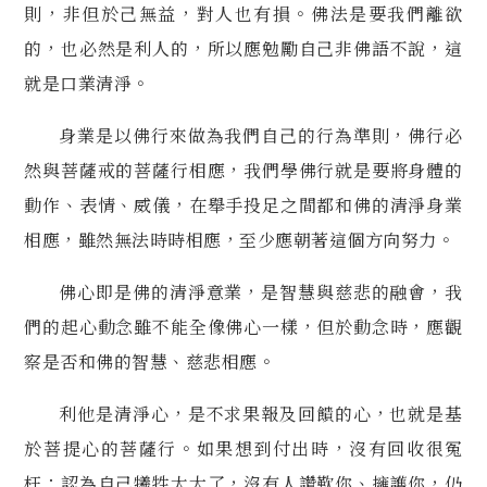
則，非但於己無益，對人也有損。佛法是要我們離欲
的，也必然是利人的，所以應勉勵自己非佛語不說，這
就是口業清淨。
身業是以佛行來做為我們自己的行為準則，佛行必
然與菩薩戒的菩薩行相應，
我們學佛行就是要將身體的
動作、表情、威儀，在舉手投足之間都和佛的清淨身業
相應，雖然無法時時相應，至少應朝著這個方向努力。
佛心即是佛的清淨意業，是智慧與慈悲的融會，我
們的起心動念雖不能全像佛
心一樣，但於動念時，應觀
察是否和佛的智慧、慈悲相應。
利他是清淨心，是不求果報及回饋的心，也就是基
於菩提心的菩薩行。如果想
到付出時，沒有回收很冤
枉；認為自己犧牲太大了，沒有人讚歎你、擁護你，仍