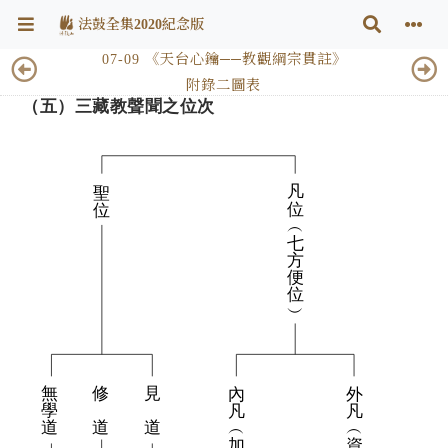
法鼓全集2020紀念版
07-09 《天台心鑰──教觀綱宗貫註》
附錄二圖表
（五）三藏教聲聞之位次