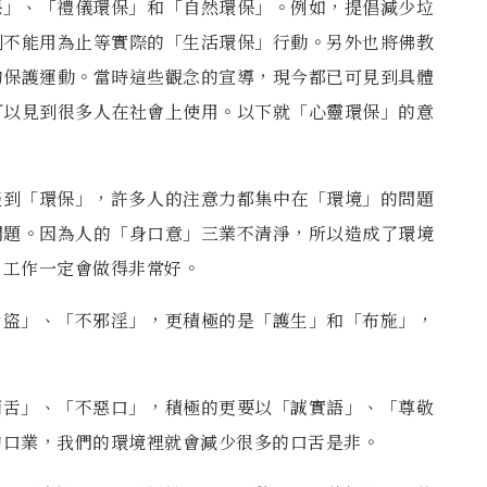
保」、「禮儀環
保」和「自然環保」。例如，提倡減少垃
到不能用為止等實際的「生活環保」行動。另外也將佛教
的保護運動。當時這
些觀念的宣導，現今都已可見到具體
可以見到很多人在社會上使用。以下就「心靈環保」的意
談到「環保」，許
多人的注意力都集中在「環境」的問題
問題。因為人的「身口意」三業不清淨，所以造成了環境
」工作一定會做得非常好。
偷盜」、「不邪
淫」，更積極的是「護生」和「布施」，
兩舌」、「不惡
口」，積極的更要以「誠實語」、「尊敬
的口業，我們的環境裡就會減少很多的口舌是非。