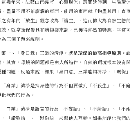
這幾年來，法鼓山已經將「心靈環保」落實延伸到「生活環
量、盡量不用不能腐爛的東西、能用的
東西就「物盡其用」直
是求同存異
行之有年的「放生」觀念改為「護生」，進而擴大為自然生態
本教義派的認知
成效，就拿環保餐具和購物袋來說，已獲得
熱烈的響應，平常
起煩惱
分為
三個子題來說明。
第一、「身口意」三業的清淨，就是環保的最高指導原則。
面，其實，環境的問題都是由人所造作，自
然的環境根本沒有
種種問
題。反過來說，如果「身口意」三業能夠清淨，「環保
「身業」清淨是指身體的行為不但要做到「不殺生」、「不
義，以及與心靈貧窮的關聯
淨化我們的行為。
「口業」清淨是語言的行為「不妄語」、「不綺語」、「不
」、「讚歎語」、「慰勉語」來跟他人
互動。如果能淨化我們