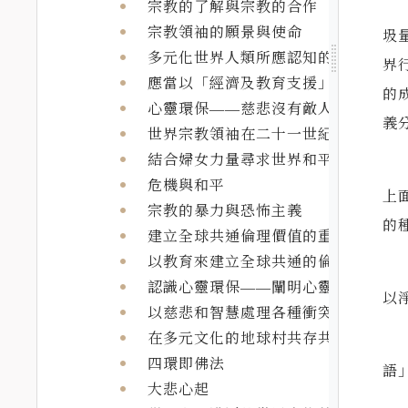
宗教的了解與宗教的合作
宗教領袖的願景與使命
圾
多元化世界人類所應認知的「神聖」
界
應當以「經濟及教育支援」來轉變基
的
心靈環保——慈悲沒有敵人，智慧不
義
世界宗教領袖在二十一世紀的任務
結合婦女力量尋求世界和平
危機與和平
上
宗教的暴力與恐怖主義
的
建立全球共通倫理價值的重要性
以教育來建立全球共通的倫理價值
認識心靈環保——闡明心靈環保的精
以
以慈悲和智慧處理各種衝突
在多元文化的地球村共存共榮
四環即佛法
語
大悲心起