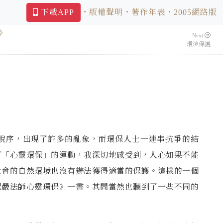
下載APP
・版權聲明
・著作年表
・2005網路版
詞》
Next
環境保護
脫序，出現了許多
的亂象，而環保人士一連串抗爭的結
了「心靈環保」的運動，我深切地感受到，人心如果不能
社會的自然環境也沒有辦
法獲得適當的保護。這樣的一個
聖嚴法師心靈環保》一書。其間當然也聽到了一些不同的