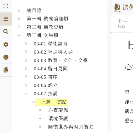
法鼓
總目錄
第一輯 教義論述類
Prev
校註
第二輯 佛教史類
第三輯 文集類
03-01 學術論考
03-02 神通與人通
03-03 教育．文化．文學
心
03-04 留日見聞
03-05 書序
03-06 評介
果
03-07 致詞
上篇 演說
淨
心靈環保
觀
環境保護
聲
關懷世界與消弭衝突