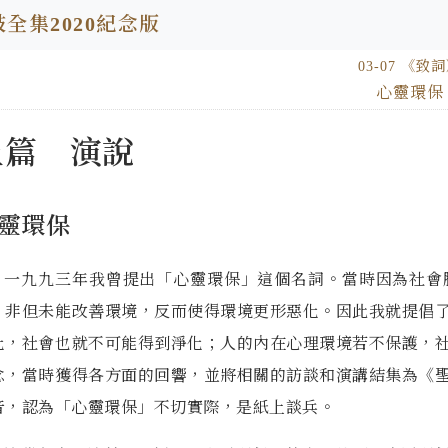
全集2020紀念版
03-07 《致
心靈環保
上篇 演說
靈環保
一九九三年我曾提出「心靈環保」這個名詞。當時因為社會
，非但未能改善環境，反而使得環境更形惡
化。因此我就提倡
化，
社會也就不可能得到淨化；人的內在心理環境若不保護，
念，當時獲得各方面的回響，並將相關的訪談和
演講結集為《
音，認為
「心靈環保」不切實際，是紙上談兵。